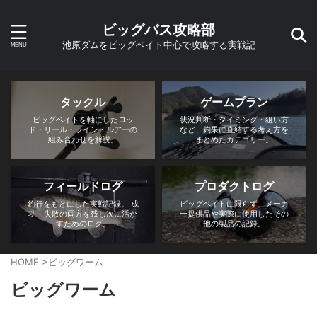
ビッグバス攻略部
池原ダムをビッグベイト中心で攻略する実戦記
タックル
ゲームプラン
ビッグベイトを軸にしたロッ
状況判断・タイミング・狙い方
ド・リール・ライン・ルアーの
など、釣果に直結する考え方を
組み合わせを解説。
まとめたカテゴリー。
フィールドログ
プロダクトログ
釣行をもとにした実戦記録。 成
ビッグベイトに限らず、メーカ
功・失敗の両方を残し次に活か
ー提供品や実際に使用したその
すためのログ。
他の製品の記録。
HOME
>
ビッグワーム
ビッグワーム