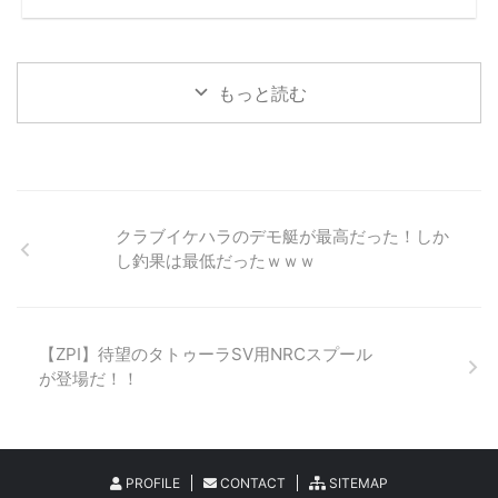
もっと読む
クラブイケハラのデモ艇が最高だった！しか
し釣果は最低だったｗｗｗ
【ZPI】待望のタトゥーラSV用NRCスプール
が登場だ！！
PROFILE
CONTACT
SITEMAP