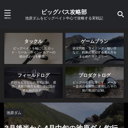
ビッグバス攻略部
池原ダムをビッグベイト中心で攻略する実戦記
タックル
ゲームプラン
ビッグベイトを軸にしたロッ
状況判断・タイミング・狙い方
ド・リール・ライン・ルアーの
など、釣果に直結する考え方を
組み合わせを解説。
まとめたカテゴリー。
フィールドログ
プロダクトログ
釣行をもとにした実戦記録。 成
ビッグベイトに限らず、メーカ
功・失敗の両方を残し次に活か
ー提供品や実際に使用したその
すためのログ。
他の製品の記録。
池原ダム