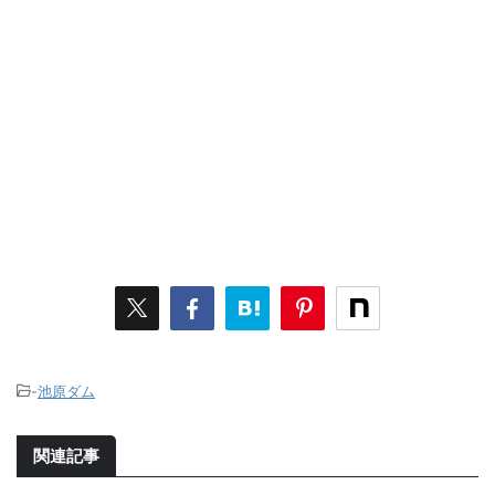
-
池原ダム
関連記事